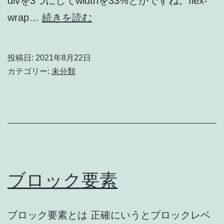
divを3つにしてwidthを33%とかですね。flex-
本
よ
wrap…
続きを読む
く
使
投稿日:
2021年8月22日
う
カテゴリー:
未分類
flex
の
パ
タ
ー
ン
ブロック要素
2
カ
ブロック要素とは 正確にいうとブロックレベ
ラ