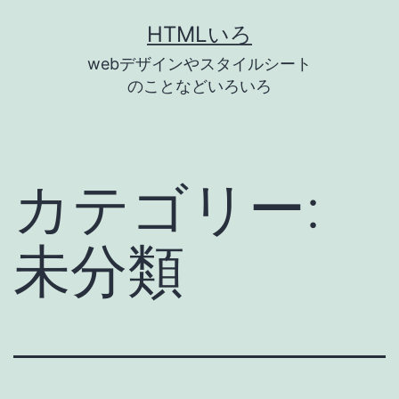
コ
HTMLいろ
ン
webデザインやスタイルシート
テ
のことなどいろいろ
ン
ツ
へ
カテゴリー:
ス
キ
未分類
ッ
プ