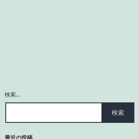
ム
な
ど
英
語
の
単
語
の
検索…
途
中
で
改
最近の投稿