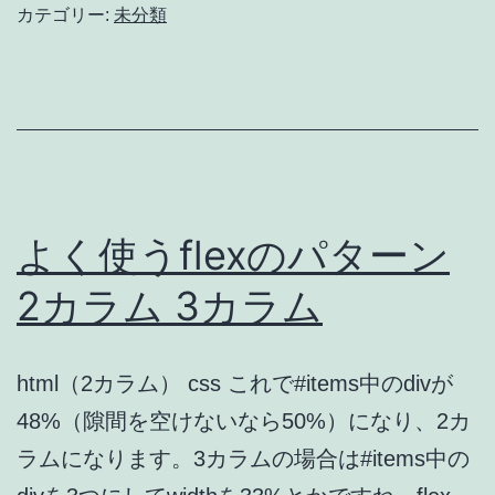
教
カテゴリー:
未分類
え
て
も
ら
っ
た
よく使うflexのパターン
web
2カラム 3カラム
デ
ザ
html（2カラム） css これで#items中のdivが
イ
48%（隙間を空けないなら50%）になり、2カ
ン
ラムになります。3カラムの場合は#items中の
の