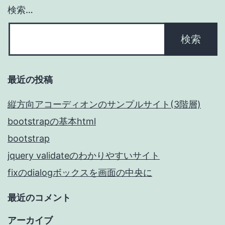
色
検索…
ア
イ
デ
ア
最近の投稿
3
色
縦方向アコーディオンのサンプルサイト(3階層)
だ
bootstrapの基本html
け
bootstrap
で
jquery validateのわかりやすいサイト
セ
fixのdialogボックスを画面の中央に
ン
最近のコメント
ス
アーカイブ
の