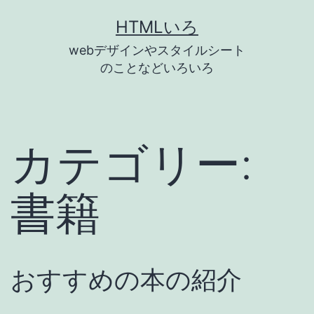
コ
HTMLいろ
ン
webデザインやスタイルシート
テ
のことなどいろいろ
ン
ツ
へ
カテゴリー:
ス
キ
書籍
ッ
プ
おすすめの本の紹介