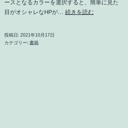
ースとなるカラーを選択すると、簡単に見た
見
目がオシャレなHPが…
続きを読む
て
わ
投稿日:
2021年10月17日
か
カテゴリー:
書籍
る、
迷
わ
ず
決
ま
る
配